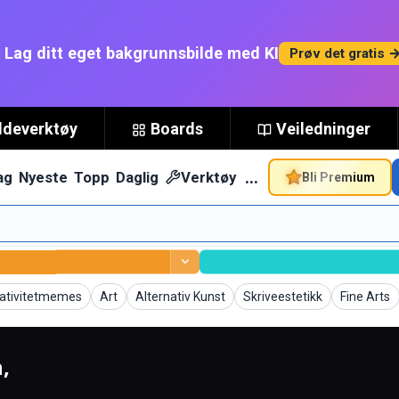
 Lag ditt eget bakgrunnsbilde med KI
Prøv det gratis 
ldeverktøy
Boards
Veiledninger
…
ag
Nyeste
Topp
Daglig
Verktøy
Bli Premium
grunner
Bakgrunner
Bakgrunner
Bakgrunner
Bakgrunn
ativitetmemes
Art
Alternativ Kunst
Skriveestetikk
Fine Arts
n,
generert.