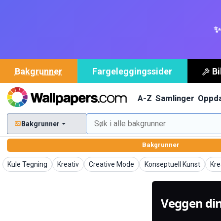
✨
Bakgrunner
Fargeleggingssider
Bi
A-Z
Samlinger
Oppd
Bakgrunner
Bakgrunner
Bakgrunner
Bakgrunner
Bakgrunner
Bakgrunner
Bak
Kule Tegning
Kreativ
Creative Mode
Konseptuell Kunst
Kre
Veggen di