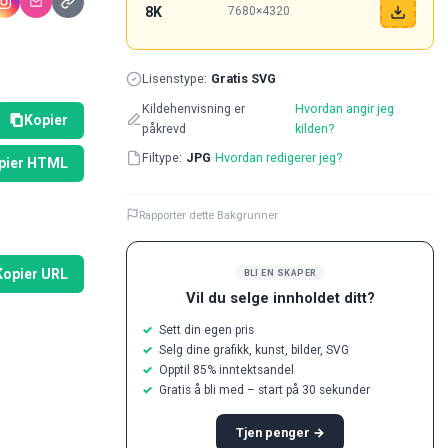
8K
7680×4320
Lisenstype:
Gratis SVG
Kildehenvisning er
Hvordan angir jeg
Kopier
påkrevd
kilden?
Filtype:
JPG
Hvordan redigerer jeg?
pier HTML
Rapporter dette Bakgrunner
Kopier URL
BLI EN SKAPER
Vil du selge innholdet ditt?
Sett din egen pris
Selg dine grafikk, kunst, bilder, SVG
Opptil 85% inntektsandel
Gratis å bli med – start på 30 sekunder
Tjen penger →