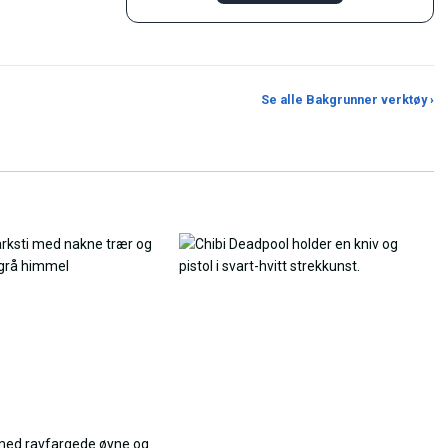
Se alle Bakgrunner verktøy ›
pskaler
AI Bakgrunnsgenerator
JPG til PNG-konve