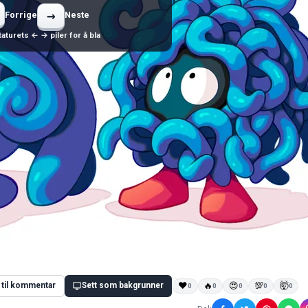
→
Forrige
Neste
aturets ← → piler for å bla
 til kommentar
Sett som bakgrunner
❤
🔥
😍
💯
🤯
0
0
0
0
0