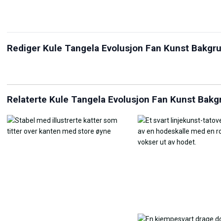
Bilde-til-bakgrunnsbilde-
verktøy – lag et
bakgrunnsbilde fra et bilde
Rediger Kule Tangela Evolusjon Fan Kunst Bakgr
Bildeomformer
(6 stiler, gratis)
Him
Relaterte Kule Tangela Evolusjon Fan Kunst Bakg