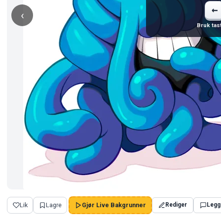
←
‹
Bruk tast
Lik
Lagre
Gjør Live Bakgrunner
Rediger
Legg