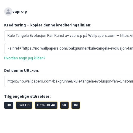
vapro.p
Kreditering – kopier denne krediteringslinjen:
Hvordan angir jeg kilden?
Del denne URL-en:
Tilgjengelige størrelser:
HD
Full HD
Ultra HD 4K
5K
8K