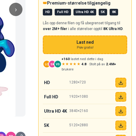
👑
Premium-størrelse tilgjengelig
›
HD
Full HD
Ultra HD 4K
5K
8K
Lås opp denne filen og få ubegrenset tilgang til
over 2M+ filer
i alle størrelser opptil
8K Ultra HD
.
Last ned
Prøv gratis!
+160
lastet ned dette i dag
★★★★★
4.8
· Stolt på av
2.4M+
LO
SK
VS
brukere
HD
1280×720
Full HD
1920×1080
Ultra HD 4K
3840×2160
5K
5120×2880