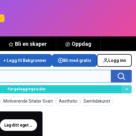
→
Bli en skaper
Oppdag
+ Legg til Bakgrunner
Bli med gratis
Logg inn
Fargeleggingssider
er
Bakgrunner
Bakgrunner
Bakgrunner
Motiverende Sitater Svart
Aesthetic
Samtidskunst
Lag ditt eget
→