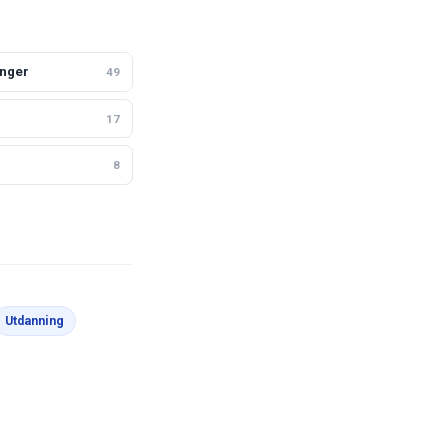
nger
49
17
8
Utdanning