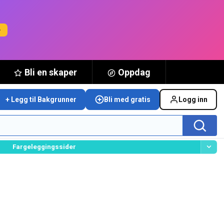
→
Bli en skaper
Oppdag
+ Legg til Bakgrunner
Bli med gratis
Logg inn
Fargeleggingssider