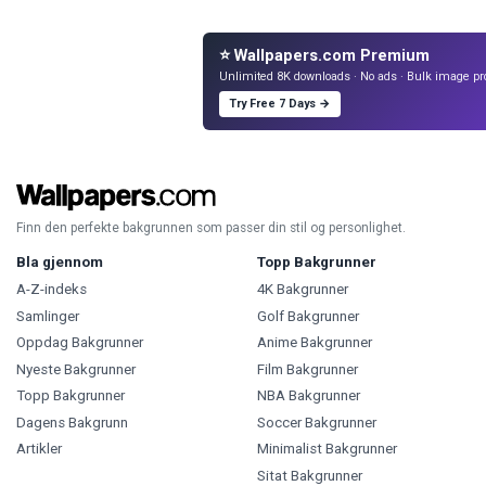
⭐ Wallpapers.com Premium
Unlimited 8K downloads · No ads · Bulk image pr
Try Free 7 Days →
Finn den perfekte bakgrunnen som passer din stil og personlighet.
Bla gjennom
Topp Bakgrunner
A-Z-indeks
4K Bakgrunner
Samlinger
Golf Bakgrunner
Oppdag Bakgrunner
Anime Bakgrunner
Nyeste Bakgrunner
Film Bakgrunner
Topp Bakgrunner
NBA Bakgrunner
Dagens Bakgrunn
Soccer Bakgrunner
Artikler
Minimalist Bakgrunner
Sitat Bakgrunner