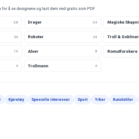
n for å se designene og last dem ned gratis som PDF.
Drager
Magiske Skapni
58
54
Roboter
Troll & Gobliner
34
24
Alver
Romutforskere
10
8
Trollmenn
4
4
r
Kjøretøy
Spesielle interesser
Sport
Yrker
Kunststiler