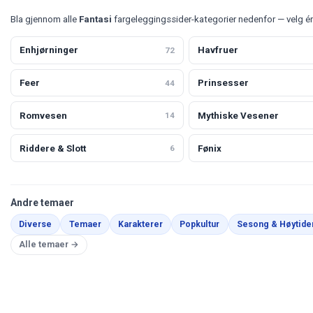
Bla gjennom alle
Fantasi
fargeleggingssider-kategorier nedenfor — velg é
Enhjørninger
Havfruer
72
Feer
Prinsesser
44
Romvesen
Mythiske Vesener
14
Riddere & Slott
Fønix
6
Andre temaer
Diverse
Temaer
Karakterer
Popkultur
Sesong & Høytide
Alle temaer →