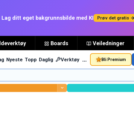
 Lag ditt eget bakgrunnsbilde med KI
Prøv det gratis 
ldeverktøy
Boards
Veiledninger
…
ag
Nyeste
Topp
Daglig
Verktøy
Bli Premium