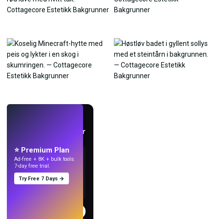
LIVE
Lag bakgrunnsbilder
med KI.
⭐ Premium Plan
Ad-free + 8K + bulk tools.
7-day free trial.
Try Free 7 Days →
Prøv
→
›