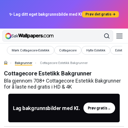
✨ Lag ditt eget bakgrunnsbilde med KI
Prøv det gratis →
Søk
Bakgrunner
Bakgrunner
Bakgrunner
Bakgrun
Mørk Cottagecore-Estetikk
Cottagecore
Hytte Estetikk
Estetisk
Bakgrunner
Cottagecore Estetikk Bakgrunner
Cottagecore Estetikk Bakgrunner
Bla gjennom 708+ Cottagecore Estetikk Bakgrunner
for å laste ned gratis i HD & 4K
Lag bakgrunnsbilder med KI.
Prøv gratis
→