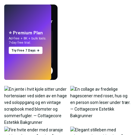
LIVE
Lag bakgrunnsbilder
med KI.
⭐ Premium Plan
Ad-free + 8K + bulk tools.
7-day free trial.
Try Free 7 Days →
Prøv
→
›