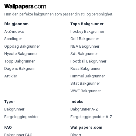
Finn den perfekte bakgrunnen som passer din stil og personlighet.
Bla gjennom
Topp Bakgrunner
A-Z-indeks
hockey Bakgrunner
Samlinger
Golf Bakgrunner
Oppdag Bakgrunner
NBA Bakgrunner
Nyeste Bakgrunner
Søt Bakgrunner
Topp Bakgrunner
Football Bakgrunner
Dagens Bakgrunn
Rosa Bakgrunner
Artikler
Himmel Bakgrunner
Sitat Bakgrunner
WWE Bakgrunner
Typer
Indeks
Bakgrunner
Bakgrunner A-Z
Fargeleggingssider
Fargeleggingssider A-Z
FAQ
Wallpapers.com
Bakgrunner FAQ
Blogg