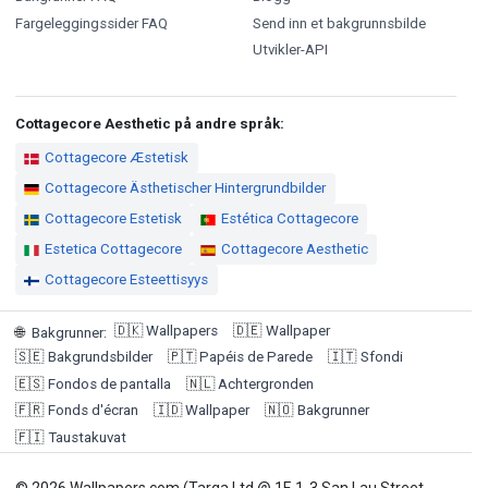
Fargeleggingssider FAQ
Send inn et bakgrunnsbilde
Utvikler-API
Cottagecore Aesthetic på andre språk:
Cottagecore Æstetisk
Cottagecore Ästhetischer Hintergrundbilder
Cottagecore Estetisk
Estética Cottagecore
Estetica Cottagecore
Cottagecore Aesthetic
Cottagecore Esteettisyys
🇩🇰
Wallpapers
🇩🇪
Wallpaper
🌐
Bakgrunner
:
🇸🇪
Bakgrundsbilder
🇵🇹
Papéis de Parede
🇮🇹
Sfondi
🇪🇸
Fondos de pantalla
🇳🇱
Achtergronden
🇫🇷
Fonds d'écran
🇮🇩
Wallpaper
🇳🇴
Bakgrunner
🇫🇮
Taustakuvat