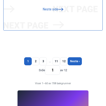
Neste side
1
2
3
…
11
12
Neste ›
Side
av 12
Viser 1–60 av 708 bakgrunner