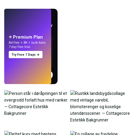
LIVE
Lag bakgrunnsbilder
med KI.
⭐ Premium Plan
Ad-free + 8K + bulk tools.
7-day free trial.
Try Free 7 Days →
Prøv
→
›