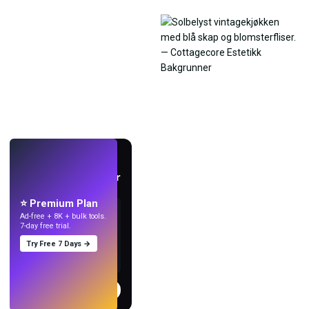
LIVE
Lag bakgrunnsbilder
med KI.
⭐ Premium Plan
Ad-free + 8K + bulk tools.
7-day free trial.
Try Free 7 Days →
Prøv
→
›