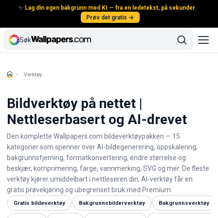
✨
Lag din egen bakgrunn med KI — fra en ledetekst, på sekunder.
Prøv det gratis →
Søk
Verktøy
Bildverktøy på nettet |
Nettleserbasert og AI-drevet
Den komplette Wallpapers.com bildeverktøypakken — 15
kategorier som spenner over AI-bildegenerering, oppskalering,
bakgrunnsfjerning, formatkonvertering, endre størrelse og
beskjær, komprimering, farge, vannmerking, SVG og mer. De fleste
verktøy kjører umiddelbart i nettleseren din; AI-verktøy får en
gratis prøvekjøring og ubegrenset bruk med Premium.
Gratis bildeverktøy
Bakgrunnsbilderverktøy
Bakgrunnsverktøy