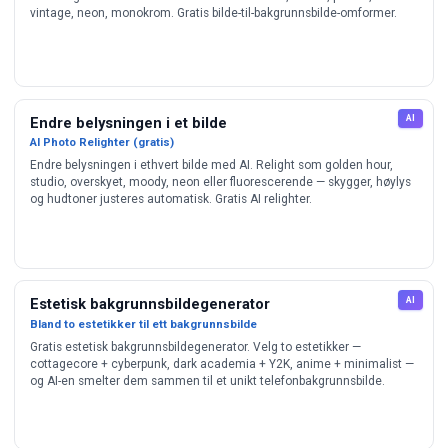
vintage, neon, monokrom. Gratis bilde-til-bakgrunnsbilde-omformer.
AI
Endre belysningen i et bilde
AI Photo Relighter (gratis)
Endre belysningen i ethvert bilde med AI. Relight som golden hour,
studio, overskyet, moody, neon eller fluorescerende — skygger, høylys
og hudtoner justeres automatisk. Gratis AI relighter.
AI
Estetisk bakgrunnsbildegenerator
Bland to estetikker til ett bakgrunnsbilde
Gratis estetisk bakgrunnsbildegenerator. Velg to estetikker —
cottagecore + cyberpunk, dark academia + Y2K, anime + minimalist —
og AI-en smelter dem sammen til et unikt telefonbakgrunnsbilde.