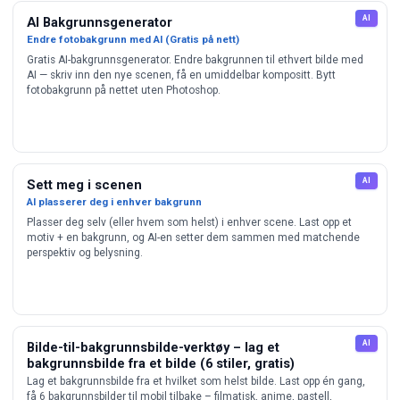
AI
AI Bakgrunnsgenerator
Endre fotobakgrunn med AI (Gratis på nett)
Gratis AI-bakgrunnsgenerator. Endre bakgrunnen til ethvert bilde med
AI — skriv inn den nye scenen, få en umiddelbar kompositt. Bytt
fotobakgrunn på nettet uten Photoshop.
AI
Sett meg i scenen
AI plasserer deg i enhver bakgrunn
Plasser deg selv (eller hvem som helst) i enhver scene. Last opp et
motiv + en bakgrunn, og AI-en setter dem sammen med matchende
perspektiv og belysning.
AI
Bilde-til-bakgrunnsbilde-verktøy – lag et
bakgrunnsbilde fra et bilde (6 stiler, gratis)
Lag et bakgrunnsbilde fra et hvilket som helst bilde. Last opp én gang,
få 6 bakgrunnsbilder til mobil tilbake – filmatisk, anime, pastell,