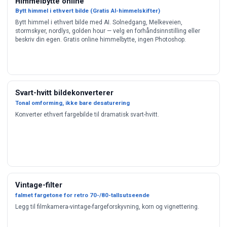
Himmelbytte online
Bytt himmel i ethvert bilde (Gratis AI-himmelskifter)
Bytt himmel i ethvert bilde med AI. Solnedgang, Melkeveien,
stormskyer, nordlys, golden hour — velg en forhåndsinnstilling eller
beskriv din egen. Gratis online himmelbytte, ingen Photoshop.
Svart-hvitt bildekonverterer
Tonal omforming, ikke bare desaturering
Konverter ethvert fargebilde til dramatisk svart-hvitt.
Vintage-filter
falmet fargetone for retro 70-/80-tallsutseende
Legg til filmkamera-vintage-fargeforskyvning, korn og vignettering.