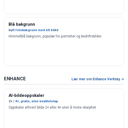
Blå bakgrunn
bytt fotobakgrunn med ett klikk
Himmelblå bakgrunn, populær for portretter og bedriftsbilder.
ENHANCE
Lær mer om Enhance Verktøy →
AI-bildeoppskaler
2× / 4×, gratis, uten kvalitetstap
Oppskaler ethvert bilde 2× eller 4× uten å miste skarphet.