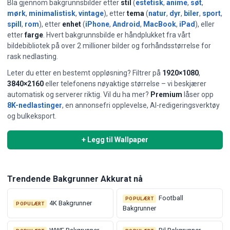
Bla gjennom bakgrunnsbilder etter
stil
(
estetisk
,
anime
,
søt
,
mørk
,
minimalistisk
,
vintage
), etter
tema
(
natur
,
dyr
,
biler
,
sport
,
spill
,
rom
), etter
enhet
(
iPhone
,
Android
,
MacBook
,
iPad
), eller
etter
farge
. Hvert bakgrunnsbilde er håndplukket fra vårt
bildebibliotek på over 2 millioner bilder og forhåndsstørrelse for
rask nedlasting.
Leter du etter en bestemt oppløsning? Filtrer på
1920×1080
,
3840×2160
eller telefonens nøyaktige størrelse – vi beskjærer
⭐ DAGLIG UTVALGT BAKGRUNNER
automatisk og serverer riktig. Vil du ha mer?
Premium
låser opp
Retro Road Trip
8K-nedlastinger
, en annonsefri opplevelse, AI-redigeringsverktøy
Håndplukket daglig – et nytt utvalgt bakgrunnsbilde hver 24.
og bulkeksport.
time.
+ Legg til Wallpaper
Vis & last ned →
Se alle tidligere daglige valg
Trendende Bakgrunner Akkurat nå
Football
POPULÆRT
4K Bakgrunner
POPULÆRT
Bakgrunner