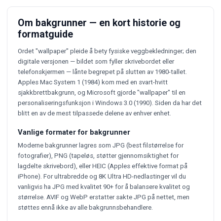
Om bakgrunner — en kort historie og
formatguide
Ordet "wallpaper" pleide å bety fysiske veggbekledninger; den
digitale versjonen — bildet som fyller skrivebordet eller
telefonskjermen — lånte begrepet på slutten av 1980-tallet.
Apples Mac System 1 (1984) kom med en svart-hvitt
sjakkbrettbakgrunn, og Microsoft gjorde "wallpaper" til en
personaliseringsfunksjon i Windows 3.0 (1990). Siden da har det
blitt en av de mest tilpassede delene av enhver enhet.
Vanlige formater for bakgrunner
Moderne bakgrunner lagres som JPG (best filstørrelse for
fotografier), PNG (tapeløs, støtter gjennomsiktighet for
lagdelte skrivebord), eller HEIC (Apples effektive format på
iPhone). For ultrabredde og 8K Ultra HD-nedlastinger vil du
vanligvis ha JPG med kvalitet 90+ for å balansere kvalitet og
størrelse. AVIF og WebP erstatter sakte JPG på nettet, men
støttes ennå ikke av alle bakgrunnsbehandlere.