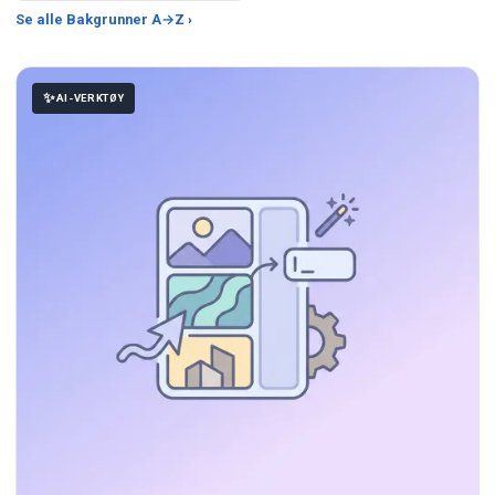
Se alle Bakgrunner A→Z ›
AI-VERKTØY