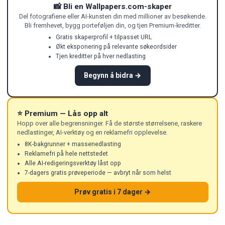
📸 Bli en Wallpapers.com-skaper
Del fotografiene eller AI-kunsten din med millioner av besøkende.
Bli fremhevet, bygg porteføljen din, og tjen Premium-kreditter.
Gratis skaperprofil + tilpasset URL
Økt eksponering på relevante søkeordsider
Tjen kreditter på hver nedlasting
Begynn å bidra →
⭐ Premium — Lås opp alt
Hopp over alle begrensninger. Få de største størrelsene, raskere
nedlastinger, AI-verktøy og en reklamefri opplevelse.
8K-bakgrunner + massenedlasting
Reklamefri på hele nettstedet
Alle AI-redigeringsverktøy låst opp
7-dagers gratis prøveperiode — avbryt når som helst
Prøv gratis i 7 dager →