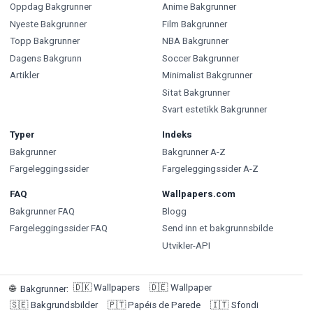
Oppdag Bakgrunner
Anime Bakgrunner
Nyeste Bakgrunner
Film Bakgrunner
Topp Bakgrunner
NBA Bakgrunner
Dagens Bakgrunn
Soccer Bakgrunner
Artikler
Minimalist Bakgrunner
Sitat Bakgrunner
Svart estetikk Bakgrunner
Typer
Indeks
Bakgrunner
Bakgrunner A-Z
Fargeleggingssider
Fargeleggingssider A-Z
FAQ
Wallpapers.com
Bakgrunner FAQ
Blogg
Fargeleggingssider FAQ
Send inn et bakgrunnsbilde
Utvikler-API
🇩🇰
Wallpapers
🇩🇪
Wallpaper
🌐
Bakgrunner
:
🇸🇪
Bakgrundsbilder
🇵🇹
Papéis de Parede
🇮🇹
Sfondi