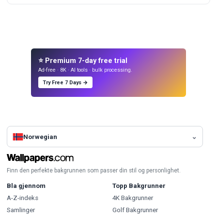
⭐ Premium 7-day free trial
Ad-free · 8K · AI tools · bulk processing.
Try Free 7 Days →
Norwegian
Finn den perfekte bakgrunnen som passer din stil og personlighet.
Bla gjennom
Topp Bakgrunner
A-Z-indeks
4K Bakgrunner
Samlinger
Golf Bakgrunner