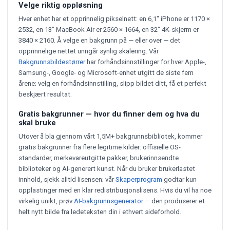
Velge riktig oppløsning
Hver enhet har et opprinnelig pikselnett: en 6,1" iPhone er 1170 ×
2532, en 13" MacBook Air er 2560 × 1664, en 32" 4K-skjerm er
3840 × 2160. Å velge en bakgrunn på — eller over — det
opprinnelige nettet unngår synlig skalering. Vår
Bakgrunnsbildestørrer
har forhåndsinnstillinger for hver Apple-,
Samsung-, Google- og Microsoft-enhet utgitt de siste fem
årene; velg en forhåndsinnstilling, slipp bildet ditt, få et perfekt
beskjært resultat.
Gratis bakgrunner — hvor du finner dem og hva du
skal bruke
Utover å bla gjennom vårt 1,5M+ bakgrunnsbibliotek, kommer
gratis bakgrunner fra flere legitime kilder: offisielle OS-
standarder, merkevareutgitte pakker, brukerinnsendte
biblioteker og AI-generert kunst. Når du bruker brukerlastet
innhold, sjekk alltid lisensen; vår
Skaperprogram
godtar kun
opplastinger med en klar redistribusjonslisens. Hvis du vil ha noe
virkelig unikt, prøv
AI-bakgrunnsgenerator
— den produserer et
helt nytt bilde fra ledeteksten din i ethvert sideforhold.