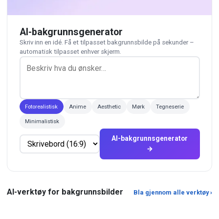
AI-bakgrunnsgenerator
Skriv inn en idé. Få et tilpasset bakgrunnsbilde på sekunder –
automatisk tilpasset enhver skjerm.
Fotorealistisk
Anime
Aesthetic
Mørk
Tegneserie
Minimalistisk
AI-bakgrunnsgenerator
→
Live Wallpaper Maker
WebP til JPG Konverter
Gjør ethvert Wallpapers.com-
Konverter moderne WebP-filer til
AI-verktøy for bakgrunnsbilder
Bla gjennom alle verktøy ›
bakgrunnsbilde levende —
universelt støttet JPG.
parallakseanimasjon, 4-seku