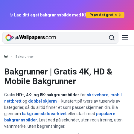
✨ Lag ditt eget bakgrunnsbilde med KI
Prøv det gratis →
Søk
Bakgrunner
Bakgrunner | Gratis 4K, HD &
Mobile Bakgrunner
Gratis
HD-, 4K- og 8K-bakgrunnsbilder
for
skrivebord
,
mobil
,
nettbrett
og
dobbel skjerm
– kuratert på tvers av tusenvis av
kategorier, så du alltid finner et som passer skjermen din. Bla
gjennom
bakgrunnsbildearkivet
eller start med
populære
bakgrunnsbilder
. Last ned på sekunder, uten registrering, uten
vannmerke, uten begrensninger.