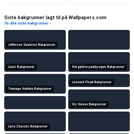
Siste bakgrunner lagt til på Wallpapers.com
Se alle siste bakgrunner ›
Jefferson Savarino Bakgrunner
Luxor Bakgrunner
Det gyldne paviljongen Bakgrunner
Leonard Floyd Bakgrunner
Teenage Hadebe Bakgrunner
Vic Seixas Bakgrunner
Larry Zbyszko Bakgrunner