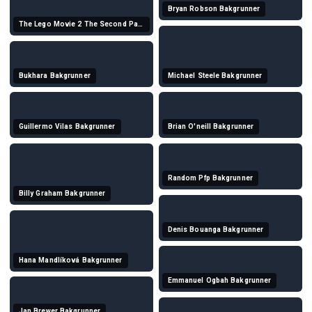
Bryan Robson Bakgrunner
The Lego Movie 2 The Second Part Bakgrunner
Bukhara Bakgrunner
Michael Steele Bakgrunner
Guillermo Vilas Bakgrunner
Brian O'neill Bakgrunner
Random Pfp Bakgrunner
Billy Graham Bakgrunner
Denis Bouanga Bakgrunner
Hana Mandlíková Bakgrunner
Emmanuel Ogbah Bakgrunner
Jan Brewer Bakgrunner