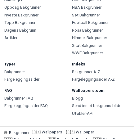
Oppdag Bakgrunner
NBA Bakgrunner
Nyeste Bakgrunner
Søt Bakgrunner
Topp Bakgrunner
Football Bakgrunner
Dagens Bakgrunn
Rosa Bakgrunner
Artikler
Himmel Bakgrunner
Sitat Bakgrunner
WWE Bakgrunner
Typer
Indeks
Bakgrunner
Bakgrunner A-Z
Fargeleggingssider
Fargeleggingssider A-Z
FAQ
Wallpapers.com
Bakgrunner FAQ
Blogg
Fargeleggingssider FAQ
Send inn et bakgrunnsbilde
Utvikler-API
🇩🇰
Wallpapers
🇩🇪
Wallpaper
🌐
Bakgrunner
: