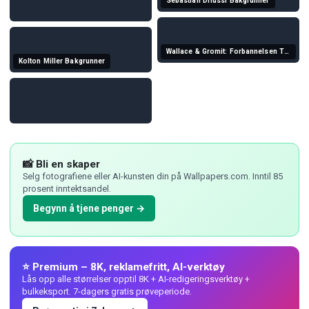
Sebastian Driussi Bakgrunner
Wallace & Gromit: Forbannelsen Til Varu
Kolton Miller Bakgrunner
📸 Bli en skaper
Selg fotografiene eller AI-kunsten din på Wallpapers.com. Inntil 85
prosent inntektsandel.
Begynn å tjene penger →
⭐ Premium – 8K, reklamefritt, AI-verktøy
Lås opp alle størrelser opptil 8K + AI-redigeringsverktøy +
bulkeksport. 7-dagers gratis prøveperiode.