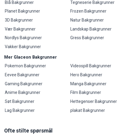
Blå Bakgrunner
Tegneserie Bakgrunner
Planet Bakgrunner
Frozen Bakgrunner
3D Bakgrunner
Natur Bakgrunner
Vær Bakgrunner
Landskap Bakgrunner
Nordlys Bakgrunner
Gress Bakgrunner
Vakker Bakgrunner
Mer Glaceon Bakgrunner
Pokemon Bakgrunner
Videospill Bakgrunner
Eevee Bakgrunner
Hero Bakgrunner
Gaming Bakgrunner
Manga Bakgrunner
Anime Bakgrunner
Film Bakgrunner
Søt Bakgrunner
Hettegenser Bakgrunner
Lag Bakgrunner
plakat Bakgrunner
Ofte stilte spørsmål