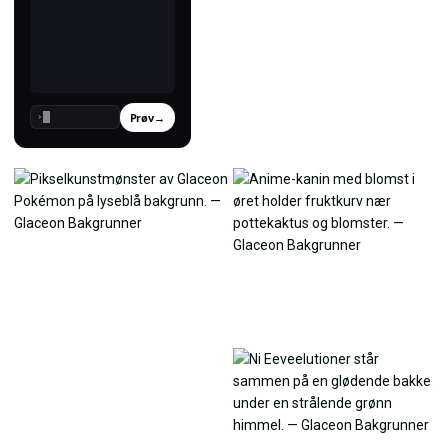
Prøv
→
›