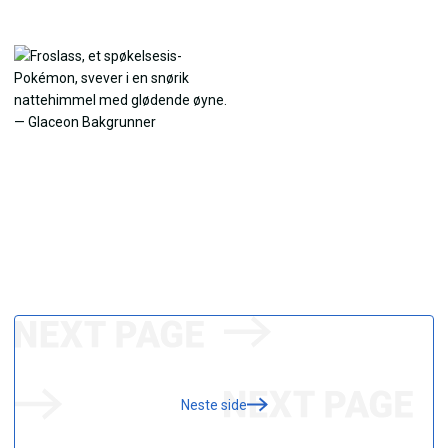
Neste side