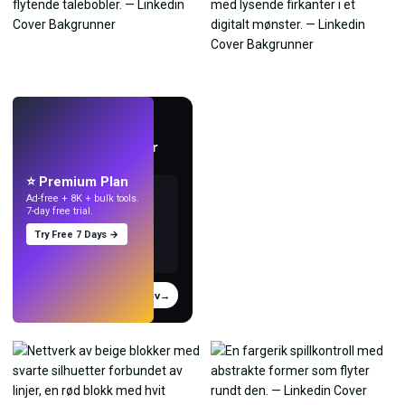
LIVE
Lag bakgrunnsbilder
med KI.
⭐ Premium Plan
Ad-free + 8K + bulk tools.
7-day free trial.
Try Free 7 Days →
Prøv
→
›