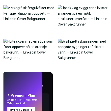
LIVE
Lag bakgrunnsbilder
med KI.
⭐ Premium Plan
Ad-free + 8K + bulk tools.
7-day free trial.
Try Free 7 Days →