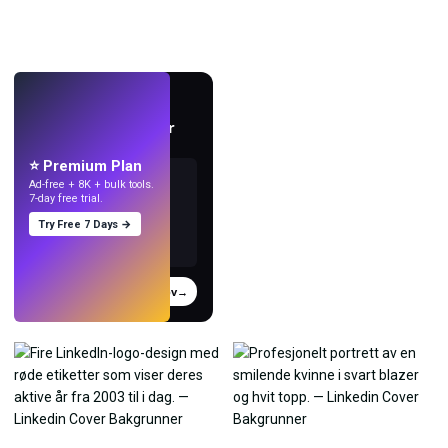
LIVE
Lag bakgrunnsbilder
med KI.
⭐ Premium Plan
Ad-free + 8K + bulk tools.
7-day free trial.
Try Free 7 Days →
Prøv
→
›