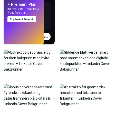
⭐ Premium Plan
Ad-free + 8K + bulk tools.
7-day free trial.
Try Free 7 Days →
Prøv
→
›