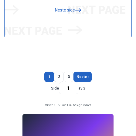
Neste side
1
2
3
Neste ›
Side
av 3
Viser 1–60 av 176 bakgrunner