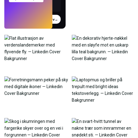
Prøv
→
›