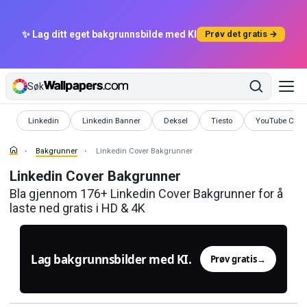
✨ Lag ditt eget bakgrunnsbilde med KI
Prøv det gratis →
Søk
Bakgrunner
Bakgrunner
Bakgrunner
Bakgrunner
Bakgrunner
Linkedin
Linkedin Banner
Deksel
Tiesto
YouTube Cove
Bakgrunner
Linkedin Cover Bakgrunner
Linkedin Cover Bakgrunner
Bla gjennom 176+ Linkedin Cover Bakgrunner for å
laste ned gratis i HD & 4K
Lag bakgrunnsbilder med KI.
Prøv gratis
→