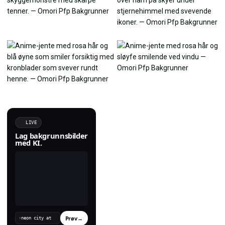
LIVE
Lag bakgrunnsbilder
med KI.
Prøv
→
›