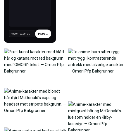
Prøv
→
›