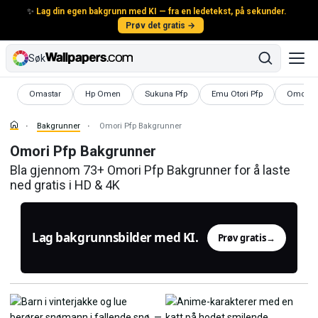
✨
Lag din egen bakgrunn med KI — fra en ledetekst, på sekunder.
Prøv det gratis →
Søk
Bakgrunner
Bakgrunner
Bakgrunner
Bakgrunner
Bakgrun
Omastar
Hp Omen
Sukuna Pfp
Emu Otori Pfp
Omoi
Bakgrunner
Omori Pfp Bakgrunner
Omori Pfp Bakgrunner
Bla gjennom 73+ Omori Pfp Bakgrunner for å laste
ned gratis i HD & 4K
Lag bakgrunnsbilder med KI.
Prøv gratis
→